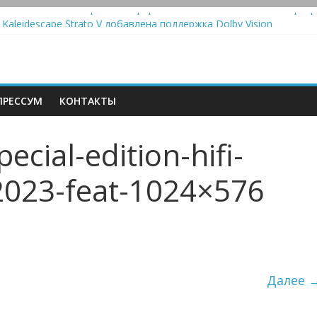
стема Meridian Ellipse: платформа R2 Electronics Platform и прогр
 Kaleidescape Strato V добавлена поддержка Dolby Vision
олонки Marshall Emberton III и Willen II: крикливые и выносливые
iit Saga 2: лестничная громкость, пассивный или активный класс 
utomatic — традиционный виниловый автомат, дополненный Bluet
РЕССУМ
КОНТАКТЫ
cial-edition-hifi-
023-feat-1024×576
Далее 