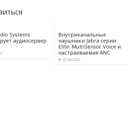
виться
udio Systems
Внутриканальные
рует аудиосервер
наушники Jabra серии
Elite: MultiSensor Voice и
настраиваемая ANC
21
25.04.2022