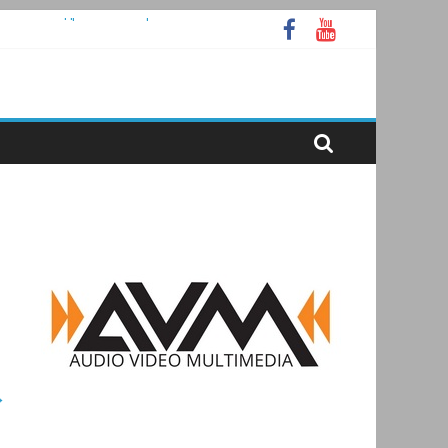
аммное ядро Atlas Ellipse
А
ooth
→