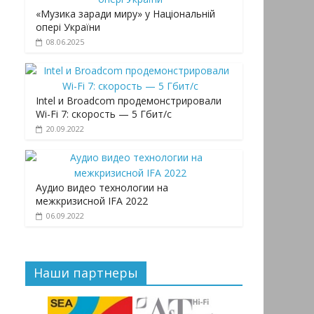
«Музика заради миру» у Національній
опері України
08.06.2025
Intel и Broadcom продемонстрировали
Wi-Fi 7: скорость — 5 Гбит/с
20.09.2022
Аудио видео технологии на
межкризисной IFA 2022
06.09.2022
Наши партнеры