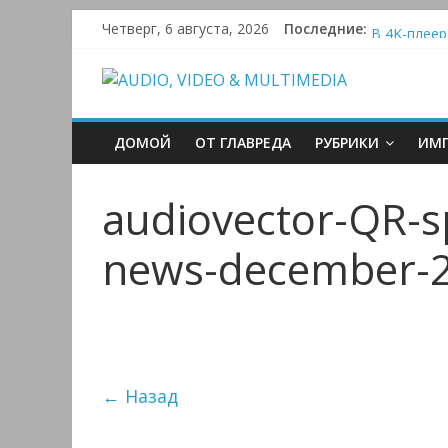
Skip
Активная си
Четверг, 6 августа, 2026
Последние:
В 4K-плеер
to
Bluetooth-к
content
AUDIO,
Преамп Sch
Victrola A
VIDEO
ДОМОЙ
ОТ ГЛАВРЕДА
РУБРИКИ
ИМП
&
audiovector-QR-spe
MULTIMEDIA
news-december-2
Аудио,
Видео
&
Мультимедиа
← Назад