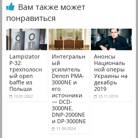
Вам также может
понравиться
Lampizator
Интегральн
Анонсы
P-32:
ый
Националь
трехполосн
усилитель
ной оперы
ый open
Denon PMA-
Украины на
baffle из
3000NE и
декабрь
Польши
его
2019
источники
10.01.2022
25.11.2019
— DCD-
3000NE,
DNP-2000NE
и DP-3000NE
11.09.2024