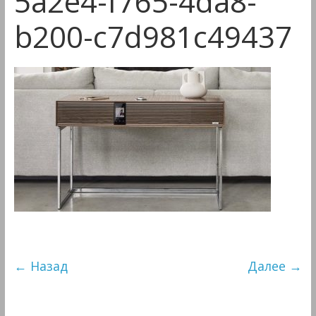
5a2e4-f765-4da8-
&
Мультимедиа
b200-c7d981c49437
← Назад
Далее →