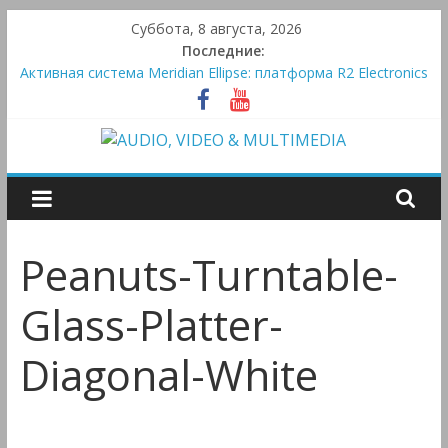
Skip
Суббота, 8 августа, 2026
to
Последние:
Victrola Automatic — традиционный виниловый автомат,
content
дополненный Bluetooth
Активная система Meridian Ellipse: платформа R2 Electronics
Platform и программное ядро Atlas Ellipse
Bluetooth-колонки Marshall Emberton III и Willen II:
AUDIO,
крикливые и выносливые
Преамп Schiit Saga 2: лестничная громкость, пассивный или
активный класс А
VIDEO
Peanuts-Turntable-
&
Glass-Platter-
MULTIMEDIA
Diagonal-White
Аудио,
Видео
&