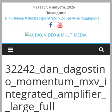
Skip
Четверг, 6 августа, 2026
to
Последние:
content
В 4K-плеер Kaleidescape Strato V добавлена поддержка
Dolby Vision
Bluetooth-колонки Marshall Emberton III и Willen II:
крикливые и выносливые
AUDIO,
Преамп Schiit Saga 2: лестничная громкость, пассивный или
активный класс А
Victrola Automatic — традиционный виниловый автомат,
VIDEO
дополненный Bluetooth
Активная система Meridian Ellipse: платформа R2 Electronics
32242_dan_dagostin
&
Platform и программное ядро Atlas Ellipse
o_momentum_mxv_i
MULTIMEDIA
ntegrated_amplifier_
Аудио,
_large_full
Видео
&